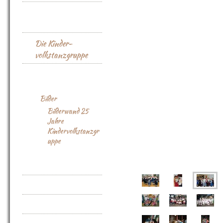
Die
Trachtentanzgruppe
Die Kinder-
volkstanzgruppe
Jubiläum 25 Jahre
Ansprechpartner
Bilder
Bilderwand 25
Jahre
Kindervolkstanzgr
uppe
Termine
Aktionen / Fotos
Vereinszeitschriften