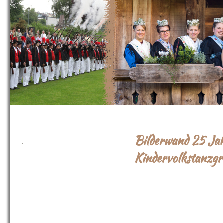
Startseite
Bilderwand 25 Ja
Aktuelles
Kindervolkstanzg
Die Bürgerwehr
Wenn Abzüge benötigt werden bit
bist.neumaier@online.de
insgesamt
Der Spielmanns-
und Fanfarenzug